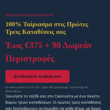
ΠΑΚΈΤΟ ΚΑΛΩΣΟΡΊΣΜΑΤΟΣ
100% Ταίριασμα στις Πρώτες
Τρεις Καταθέσεις σας
Έως €375 + 90 Δωρεάν
Περιστροφές
Διεκδικήστε το Δώρο σας
Οι παίκτες πρέπει να είναι 18+. Ισχύει 40x playthrough. Ισχύουν Όροι &
Προϋποθέσεις.
Ξεκινήστε το ταξίδι σας στο Casinostra με ένα πακέτο
δώρου τριών καταθέσεων. Οι πρώτες τρεις καταθέσεις
σας ξεκλειδώνουν ανταμοιβές σε κάθε βήμα, με δώρα