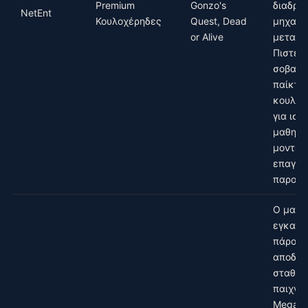
Premium
Gonzo's
διαδρα
NetEnt
Κουλοχέρηδες
Quest, Dead
μηχανι
or Alive
μεταβλ
Πιστεύ
σοβαρο
παίκτε
κουλοχ
για ισ
μαθημα
μοντέλ
επαγγε
παρουσ
Ο μακρ
εγκαθι
πάροχο
αποδεδ
σταθερ
παιχνιδ
Mega M