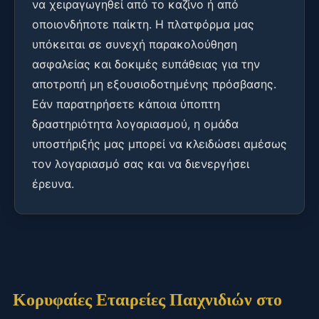
να χειραγωγηθεί από το καζίνο ή από
οποιονδήποτε παίκτη. Η πλατφόρμα μας
υπόκειται σε συνεχή παρακολούθηση
ασφαλείας και δοκιμές ευπάθειας για την
αποτροπή μη εξουσιοδοτημένης πρόσβασης.
Εάν παρατηρήσετε κάποια ύποπτη
δραστηριότητα λογαριασμού, η ομάδα
υποστήριξής μας μπορεί να κλειδώσει αμέσως
τον λογαριασμό σας και να διενεργήσει
έρευνα.
Κορυφαίες Εταιρείες Παιχνιδιών στο