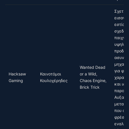
Σχετικ
εισαγω
εστίασ
σχεδια
παιχνι
υψηλής
προδια
ασυνήθ
μηχανι
Wanted Dead
για φιλ
Hacksaw
Καινοτόμοι
or a Wild,
χαρακτ
Gaming
Κουλοχέρηδες
Chaos Engine,
και ισχ
Brick Trick
παρουσ
Αυξανό
μεταξύ
που αν
φρέσκ
εναλλα