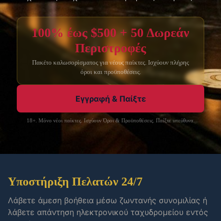
100% έως $500 + 50 Δωρεάν
Περιστροφές
Πακέτο καλωσορίσματος για νέους παίκτες. Ισχύουν πλήρης
όροι και προϋποθέσεις.
Εγγραφή & Παίξτε
18+. Μόνο νέοι παίκτες. Ισχύουν Όροι & Προϋποθέσεις. Παίξτε υπεύθυνα.
Υποστήριξη Πελατών 24/7
Λάβετε άμεση βοήθεια μέσω ζωντανής συνομιλίας ή
λάβετε απάντηση ηλεκτρονικού ταχυδρομείου εντός