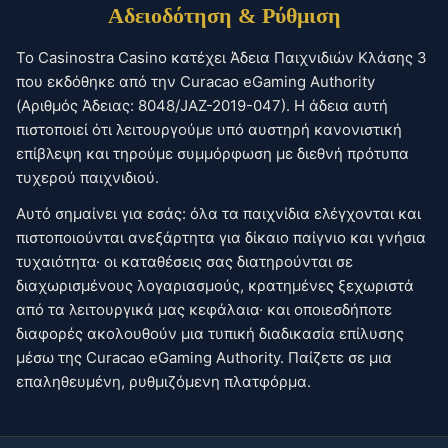
Αδειοδότηση & Ρύθμιση
Το Casinostra Casino κατέχει Άδεια Παιχνιδιών Κλάσης 3
που εκδόθηκε από την Curacao eGaming Authority
(Αριθμός Άδειας: 8048/JAZ-2019-047). Η άδεια αυτή
πιστοποιεί ότι λειτουργούμε υπό αυστηρή κανονιστική
επίβλεψη και τηρούμε συμμόρφωση με διεθνή πρότυπα
τυχερού παιχνιδιού.
Αυτό σημαίνει για εσάς: όλα τα παιχνίδια ελέγχονται και
πιστοποιούνται ανεξάρτητα για δίκαιο παίγνιο και γνήσια
τυχαιότητα· οι καταθέσεις σας διατηρούνται σε
διαχωρισμένους λογαριασμούς, κρατημένες ξεχωριστά
από τα λειτουργικά μας κεφάλαια· και οποιεσδήποτε
διαφορές ακολουθούν μια τυπική διαδικασία επίλυσης
μέσω της Curacao eGaming Authority. Παίζετε σε μια
επαληθευμένη, ρυθμιζόμενη πλατφόρμα.