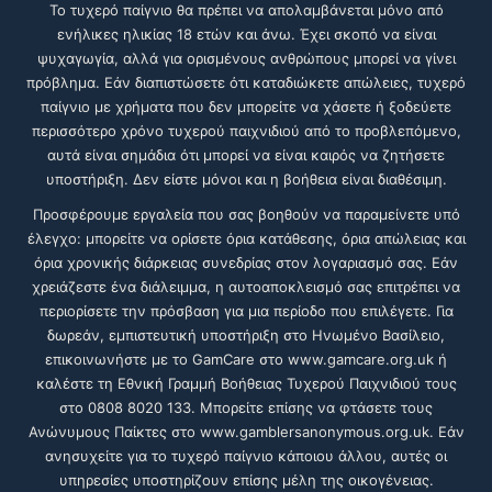
Το τυχερό παίγνιο θα πρέπει να απολαμβάνεται μόνο από
ενήλικες ηλικίας 18 ετών και άνω. Έχει σκοπό να είναι
ψυχαγωγία, αλλά για ορισμένους ανθρώπους μπορεί να γίνει
πρόβλημα. Εάν διαπιστώσετε ότι καταδιώκετε απώλειες, τυχερό
παίγνιο με χρήματα που δεν μπορείτε να χάσετε ή ξοδεύετε
περισσότερο χρόνο τυχερού παιχνιδιού από το προβλεπόμενο,
αυτά είναι σημάδια ότι μπορεί να είναι καιρός να ζητήσετε
υποστήριξη. Δεν είστε μόνοι και η βοήθεια είναι διαθέσιμη.
Προσφέρουμε εργαλεία που σας βοηθούν να παραμείνετε υπό
έλεγχο: μπορείτε να ορίσετε όρια κατάθεσης, όρια απώλειας και
όρια χρονικής διάρκειας συνεδρίας στον λογαριασμό σας. Εάν
χρειάζεστε ένα διάλειμμα, η αυτοαποκλεισμό σας επιτρέπει να
περιορίσετε την πρόσβαση για μια περίοδο που επιλέγετε. Για
δωρεάν, εμπιστευτική υποστήριξη στο Ηνωμένο Βασίλειο,
επικοινωνήστε με το GamCare στο www.gamcare.org.uk ή
καλέστε τη Εθνική Γραμμή Βοήθειας Τυχερού Παιχνιδιού τους
στο 0808 8020 133. Μπορείτε επίσης να φτάσετε τους
Ανώνυμους Παίκτες στο www.gamblersanonymous.org.uk. Εάν
ανησυχείτε για το τυχερό παίγνιο κάποιου άλλου, αυτές οι
υπηρεσίες υποστηρίζουν επίσης μέλη της οικογένειας.