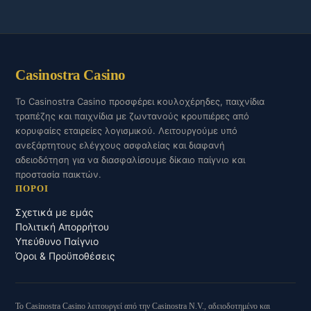
Casinostra Casino
Το Casinostra Casino προσφέρει κουλοχέρηδες, παιχνίδια
τραπέζης και παιχνίδια με ζωντανούς κρουπιέρες από
κορυφαίες εταιρείες λογισμικού. Λειτουργούμε υπό
ανεξάρτητους ελέγχους ασφαλείας και διαφανή
αδειοδότηση για να διασφαλίσουμε δίκαιο παίγνιο και
προστασία παικτών.
ΠΌΡΟΙ
Σχετικά με εμάς
Πολιτική Απορρήτου
Υπεύθυνο Παίγνιο
Όροι & Προϋποθέσεις
Το Casinostra Casino λειτουργεί από την Casinostra N.V., αδειοδοτημένο και