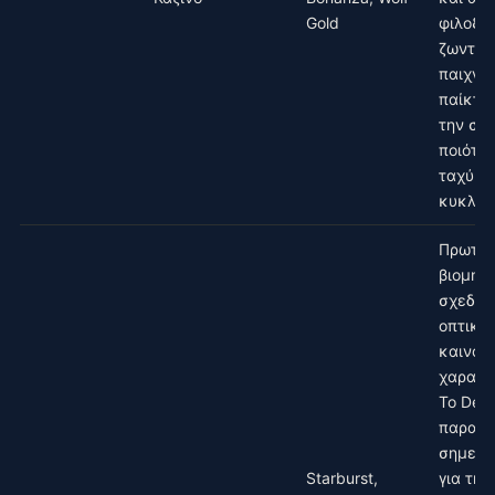
Gold
φιλοξε
ζωντα
παιχνιδ
παίκτε
την στ
ποιότητ
ταχύ η
κυκλοφ
Πρωτοπ
βιομηχ
σχεδια
οπτικώ
καινοτ
χαρακτ
Το Dead
παραμέ
σημείο
Starburst,
για τη