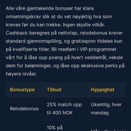
Alle våre gjentakende bonuser har klare
omsetningskrav slik at du vet nøyaktig hva som
kreves før du kan trekke. Ingen skjulte vilkår.
Cashback beregnes på nettotap, relodebonus krever
standard gjennomspilling, og gratisspinn tildeles kun
på kvalifiserte titler. Bli medlem i VIP-programmet
vårt for å låse opp poeng på hvert veddemål, veksle
dem for belønninger, og låse opp eksklusive perks på
høyere nivåer.
Bonustype
Tilbud
Hyppighet
25% match opp
Ukentlig, hver
Relodebonus
til 400 NOK
mandag
10% på