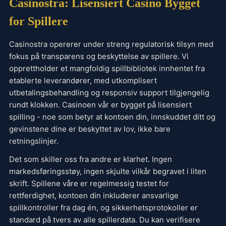
Casinostra: Lisensiert Casino Bygget
for Spillere
Casinostra opererer under streng regulatorisk tilsyn med
fokus på transparens og beskyttelse av spillere. Vi
opprettholder et mangfoldig spillbibliotek innhentet fra
etablerte leverandører, med utkomplisert
utbetalingsbehandling og responsiv support tilgjengelig
rundt klokken. Casinoen vår er bygget på lisensiert
spilling - noe som betyr at kontoen din, innskuddet ditt og
gevinstene dine er beskyttet av lov, ikke bare
retningslinjer.
Det som skiller oss fra andre er klarhet. Ingen
markedsføringsstøy, ingen skjulte vilkår begravet i liten
skrift. Spillene våre er regelmessig testet for
rettferdighet, kontoen din inkluderer ansvarlige
spillkontroller fra dag én, og sikkerhetsprotokoller er
standard på tvers av alle spillerdata. Du kan verifisere