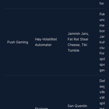
for st
Fokuse
under
med u
bonus
Jammin Jars,
Jammi
Høy-Volatilitet
Fat Rat Steal
Push Gaming
kultil
Automater
Cheese, Tiki
clust
Tumble
Foret
spill
spenn
gevins
Define
segme
ville 
xWays
spill 
San Quentin
Ekstrem
matem