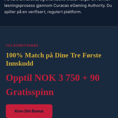
løsningsprosess gjennom Curacao eGaming Authority. Du
spiller på en verifisert, regulert plattform.
VELKOMSTPAKKE
100% Match på Dine Tre Første
Innskudd
Opptil NOK 3 750 + 90
Gratisspinn
Krev Din Bonus