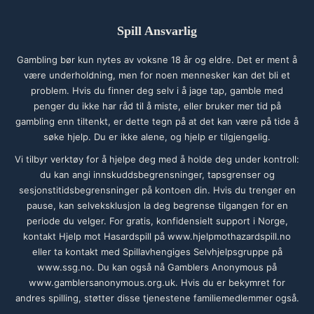
Spill Ansvarlig
Gambling bør kun nytes av voksne 18 år og eldre. Det er ment å
være underholdning, men for noen mennesker kan det bli et
problem. Hvis du finner deg selv i å jage tap, gamble med
penger du ikke har råd til å miste, eller bruker mer tid på
gambling enn tiltenkt, er dette tegn på at det kan være på tide å
søke hjelp. Du er ikke alene, og hjelp er tilgjengelig.
Vi tilbyr verktøy for å hjelpe deg med å holde deg under kontroll:
du kan angi innskuddsbegrensninger, tapsgrenser og
sesjonstitidsbegrensninger på kontoen din. Hvis du trenger en
pause, kan selveksklusjon la deg begrense tilgangen for en
periode du velger. For gratis, konfidensielt support i Norge,
kontakt Hjelp mot Hasardspill på www.hjelpmothazardspill.no
eller ta kontakt med Spillavhengiges Selvhjelpsgruppe på
www.ssg.no. Du kan også nå Gamblers Anonymous på
www.gamblersanonymous.org.uk. Hvis du er bekymret for
andres spilling, støtter disse tjenestene familiemedlemmer også.