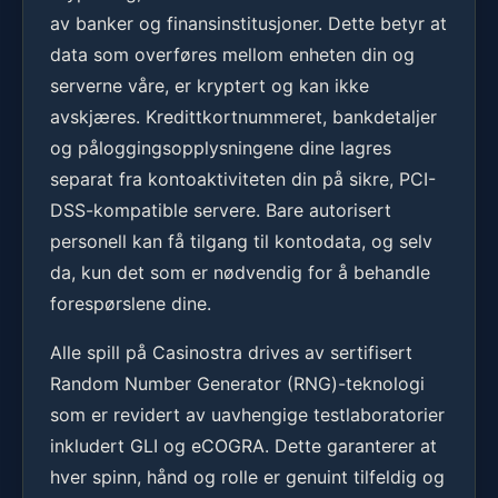
av banker og finansinstitusjoner. Dette betyr at
data som overføres mellom enheten din og
serverne våre, er kryptert og kan ikke
avskjæres. Kredittkortnummeret, bankdetaljer
og påloggingsopplysningene dine lagres
separat fra kontoaktiviteten din på sikre, PCI-
DSS-kompatible servere. Bare autorisert
personell kan få tilgang til kontodata, og selv
da, kun det som er nødvendig for å behandle
forespørslene dine.
Alle spill på Casinostra drives av sertifisert
Random Number Generator (RNG)-teknologi
som er revidert av uavhengige testlaboratorier
inkludert GLI og eCOGRA. Dette garanterer at
hver spinn, hånd og rolle er genuint tilfeldig og