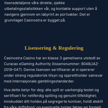
lisensdetaljene våre direkte, sjekke
utbetalingsstatistikken vår, og kontakte support uten å
navigere gjennom en labyrint av portvakter. Det er
grunnlaget Casinostra er bygget på.
Lisensering & Regulering
Casinostra Casino har en klasse 3 gamelisens utstedt av
Curacao eGaming Authority (lissensnummer: 8048/JAZ-
2019-047). Denne lisensen sertifiserer at vi opererer
under streng regulatorisk tilsyn og opprettholder samsvar
med internasjonale gamblingsstandarder.
Hva dette betyr for deg: alle spill er uavhengig testet og
sertifisert for rettferdig spilling og genuint tilfeldighet;
innskuddet ditt holdes på segregerte kontoer, holdt atskilt
fra våre driftsfond; og eventuelle tvister følger en formell