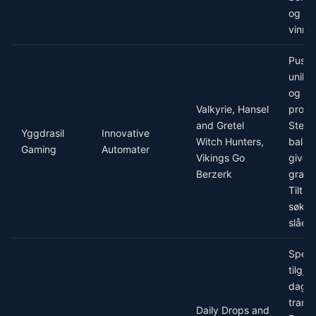
og kl
vinnm
Pushe
unike
og hø
Valkyrie, Hansel
produ
and Gretel
Sterk
Yggdrasil
Innovative
Witch Hunters,
balans
Gaming
Automater
Vikings Go
given
Berzerk
gratis
Tiltre
søker 
slåend
Spesi
tilgje
dagli
trans
Daily Drops and