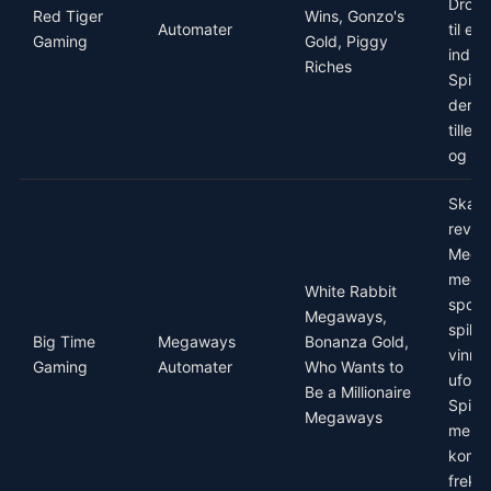
Drops
Red Tiger
Wins, Gonzo's
Automater
til e
Gaming
Gold, Piggy
indivi
Riches
Spille
deres
tilleg
og re
Skape
revol
Mega
med v
White Rabbit
sporh
Megaways,
spille
Big Time
Megaways
Bonanza Gold,
vinnp
Gaming
Automater
Who Wants to
uforut
Be a Millionaire
Spille
Megaways
mekan
kombi
frekv