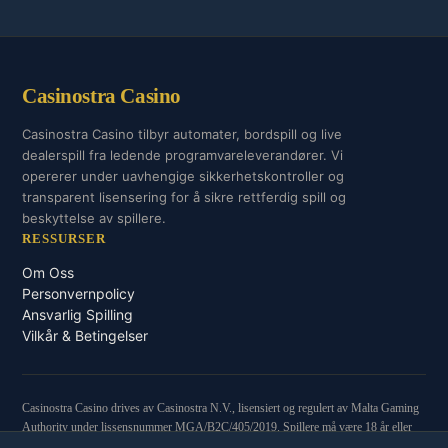
Casinostra Casino
Casinostra Casino tilbyr automater, bordspill og live
dealerspill fra ledende programvareleverandører. Vi
opererer under uavhengige sikkerhetskontroller og
transparent lisensering for å sikre rettferdig spill og
beskyttelse av spillere.
RESSURSER
Om Oss
Personvernpolicy
Ansvarlig Spilling
Vilkår & Betingelser
Casinostra Casino drives av Casinostra N.V., lisensiert og regulert av Malta Gaming
Authority under lissensnummer MGA/B2C/405/2019. Spillere må være 18 år eller
eldre. Hvis du opplever problemer med gambling, kontakt Gambling Therapy eller