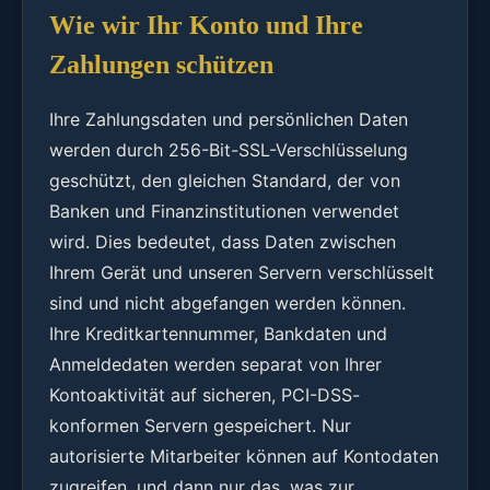
Wie wir Ihr Konto und Ihre
Zahlungen schützen
Ihre Zahlungsdaten und persönlichen Daten
werden durch 256-Bit-SSL-Verschlüsselung
geschützt, den gleichen Standard, der von
Banken und Finanzinstitutionen verwendet
wird. Dies bedeutet, dass Daten zwischen
Ihrem Gerät und unseren Servern verschlüsselt
sind und nicht abgefangen werden können.
Ihre Kreditkartennummer, Bankdaten und
Anmeldedaten werden separat von Ihrer
Kontoaktivität auf sicheren, PCI-DSS-
konformen Servern gespeichert. Nur
autorisierte Mitarbeiter können auf Kontodaten
zugreifen, und dann nur das, was zur