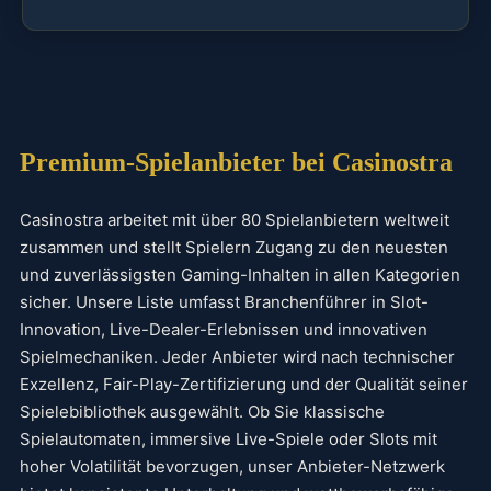
Premium-Spielanbieter bei Casinostra
Casinostra arbeitet mit über 80 Spielanbietern weltweit
zusammen und stellt Spielern Zugang zu den neuesten
und zuverlässigsten Gaming-Inhalten in allen Kategorien
sicher. Unsere Liste umfasst Branchenführer in Slot-
Innovation, Live-Dealer-Erlebnissen und innovativen
Spielmechaniken. Jeder Anbieter wird nach technischer
Exzellenz, Fair-Play-Zertifizierung und der Qualität seiner
Spielebibliothek ausgewählt. Ob Sie klassische
Spielautomaten, immersive Live-Spiele oder Slots mit
hoher Volatilität bevorzugen, unser Anbieter-Netzwerk