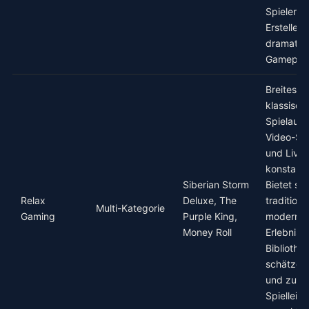
Spielern 
Erstellern
dramatis
Gamepla
Breites Po
klassisch
Spielaut
Video-Sp
und Live-
konstante
Siberian Storm
Bietet so
Relax
Deluxe, The
traditione
Multi-Kategorie
Gaming
Purple King,
moderne 
Money Roll
Erlebnisse
Bibliothek
schätzen i
und zuver
Spielleis