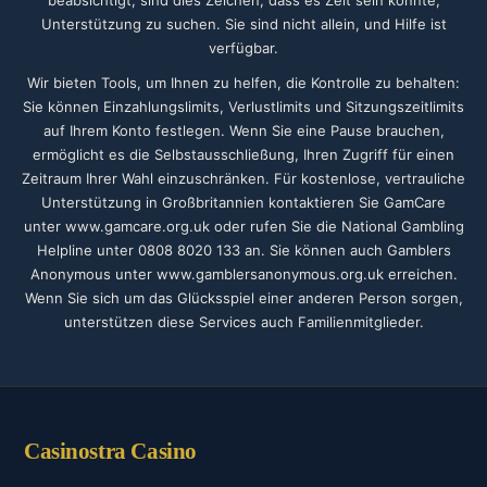
beabsichtigt, sind dies Zeichen, dass es Zeit sein könnte,
Unterstützung zu suchen. Sie sind nicht allein, und Hilfe ist
verfügbar.
Wir bieten Tools, um Ihnen zu helfen, die Kontrolle zu behalten:
Sie können Einzahlungslimits, Verlustlimits und Sitzungszeitlimits
auf Ihrem Konto festlegen. Wenn Sie eine Pause brauchen,
ermöglicht es die Selbstausschließung, Ihren Zugriff für einen
Zeitraum Ihrer Wahl einzuschränken. Für kostenlose, vertrauliche
Unterstützung in Großbritannien kontaktieren Sie GamCare
unter www.gamcare.org.uk oder rufen Sie die National Gambling
Helpline unter 0808 8020 133 an. Sie können auch Gamblers
Anonymous unter www.gamblersanonymous.org.uk erreichen.
Wenn Sie sich um das Glücksspiel einer anderen Person sorgen,
unterstützen diese Services auch Familienmitglieder.
Casinostra Casino