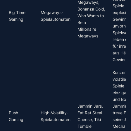
Megaways,
Spiele bi
Bonanza Gold,
Big Time
Megaways-
explosive
Who Wants to
Gaming
Spielautomaten
Gewinnpo
Be a
unvorher
Millionaire
Spielweis
Megaways
lieben di
für ihre 
aus Häufi
Gewinnmö
Konzentri
volatile,
Spiele mi
einzigar
und Bonu
Jammin Jars,
Jammin Ja
Push
High-Volatility-
Fat Rat Steal
treue Fa
Gaming
Spielautomaten
Cheese, Tiki
seine Jam
Tumble
Mechanik