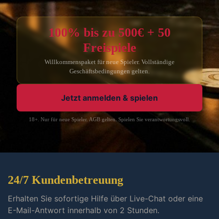
100% bis zu 500€ + 50
Freispiele
Willkommenspaket für neue Spieler. Vollständige
Geschäftsbedingungen gelten.
Jetzt anmelden & spielen
18+. Nur für neue Spieler. AGB gelten. Spielen Sie verantwortungsvoll.
24/7 Kundenbetreuung
Erhalten Sie sofortige Hilfe über Live-Chat oder eine
E-Mail-Antwort innerhalb von 2 Stunden.