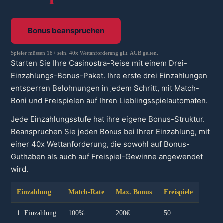
Bonus beanspruchen
Spieler müssen 18+ sein. 40x Wettanforderung gilt. AGB gelten.
Starten Sie Ihre Casinostra-Reise mit einem Drei-
Einzahlungs-Bonus-Paket. Ihre erste drei Einzahlungen
entsperren Belohnungen in jedem Schritt, mit Match-
Boni und Freispielen auf Ihren Lieblingsspielautomaten.
Jede Einzahlungsstufe hat ihre eigene Bonus-Struktur.
Beanspruchen Sie jeden Bonus bei Ihrer Einzahlung, mit
einer 40x Wettanforderung, die sowohl auf Bonus-
Guthaben als auch auf Freispiel-Gewinne angewendet
wird.
Einzahlung
Match-Rate
Max. Bonus
Freispiele
1. Einzahlung
100%
200€
50