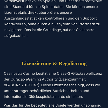
verantwortungsvolles Spielen, und Sicherheitsprotokolle
sind Standard für alle Spielerdaten. Sie können unsere
Lizenzdetails direkt überprüfen, unsere
Auszahlungsstatistiken kontrollieren und den Support
kontaktieren, ohne durch ein Labyrinth von Pförtnern zu
navigieren. Das ist die Grundlage, auf der Casinostra
aufgebaut ist.
Lizenzierung & Regulierung
Casinostra Casino besitzt eine Class-3-Glücksspiellizenz
der Curaçao eGaming Authority (Lizenznummer:
8048/JAZ-2019-047). Diese Lizenz bescheinigt, dass wir
unter strenger behördlicher Aufsicht arbeiten und
internationale Glücksspielstandards einhalten.
Was das für Sie bedeutet: alle Spiele werden unabhängig