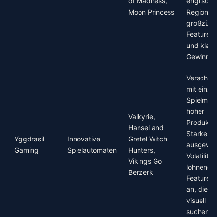
of Madness,
englisch
Moon Princess
Regionen.
großzügi
Feature-H
und klare
Gewinnsy
Verschie
mit einzi
Spielmec
hoher
Valkyrie,
Produktio
Hansel and
Starker F
Yggdrasil
Innovative
Gretel Witch
ausgewo
Gaming
Spielautomaten
Hunters,
Volatilitä
Vikings Go
lohnende 
Berzerk
Features.
an, die f
visuell auf
suchen.