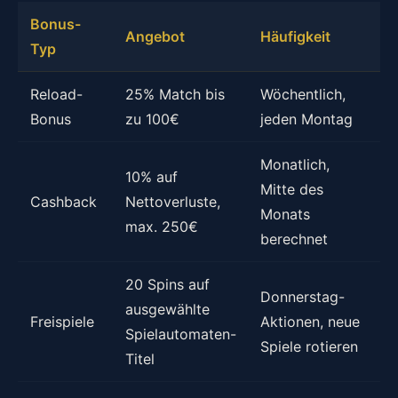
Bonus-
Angebot
Häufigkeit
Typ
Reload-
25% Match bis
Wöchentlich,
Bonus
zu 100€
jeden Montag
Monatlich,
10% auf
Mitte des
Cashback
Nettoverluste,
Monats
max. 250€
berechnet
20 Spins auf
Donnerstag-
ausgewählte
Freispiele
Aktionen, neue
F
Spielautomaten-
Spiele rotieren
Titel