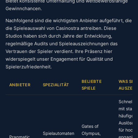
bietet konsistente Unterhaltung und wettbewerbsfähige
Gewinnchancen.
Nachfolgend sind die wichtigsten Anbieter aufgeführt, die
die Spieleauswahl von Casinostra antreiben. Diese
Studios haben sich durch Jahre der Entwicklung,
regelmäßige Audits und Spieleauszeichnungen das
Vertrauen der Spieler verdient. Ihre Präsenz hier
widerspiegelt unser Engagement für Qualität und
Spielerzufriedenheit.
BELIEBTE
WAS SIE
ANBIETER
SPEZIALITÄT
SPIELE
AUSZEIC
Schnell l
mit stark
häufigen 
Auslösun
Gates of
für hochg
Spielautomaten
Olympus,
Pragmatic
engagier