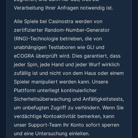
Verarbeitung Ihrer Anfragen notwendig ist.
Alle Spiele bei Casinostra werden von
zertifizierter Random-Number-Generator
(RNG)-Technologie betrieben, die von
unabhängigen Testlaboren wie GLI und
eCOGRA überprüft wird. Dies garantiert, dass
jeder Spin, jede Hand und jeder Wurf wirklich
zufällig ist und nicht von dem Haus oder einem
Spieler manipuliert werden kann. Unsere
Plattform unterliegt kontinuierlicher
Sicherheitsüberwachung und Anfälligkeitstests,
um unbefugten Zugriff zu verhindern. Wenn Sie
verdächtige Kontoaktivität bemerken, kann
unser Support-Team Ihr Konto sofort sperren
und eine Untersuchung einleiten.