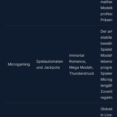
mathemat
Modelle 
professio
Präsentat
Der am l
etabliert
bewährte
Spielstab
Immortal
Moolah is
Spielautomaten
Romance,
lebensve
Microgaming
und Jackpots
Mega Moolah,
progressi
Thunderstruck
Spieler s
Microgam
langjähri
Zuverläss
regelmäßi
Globaler 
in Live-C