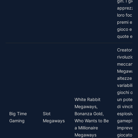
giri. I gioc
apprezzan
loro focus 
premi extr
gioco e su
quote equ
Creatori d
rivoluziona
meccanic
Megaways
altezze dei
variabili. 
giochi off
White Rabbit
un potenzi
Megaways,
di vincita
Big Time
Slot
Bonanza Gold,
esplosivo 
Gaming
Megaways
Who Wants to Be
gameplay
a Millionaire
imprevedib
Megaways
giocatori