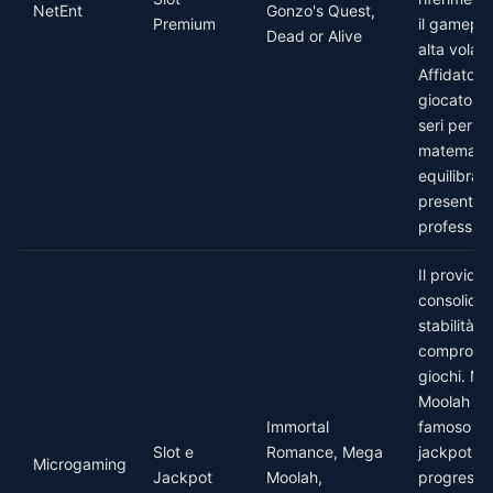
NetEnt
Gonzo's Quest,
Premium
il gamepl
Dead or Alive
alta volatil
Affidato d
giocatori d
seri per m
matematic
equilibrati
presentaz
profession
Il provider
consolida
stabilità
comprovat
giochi. M
Moolah è
Immortal
famoso per
Slot e
Romance, Mega
jackpot
Microgaming
Jackpot
Moolah,
progressiv