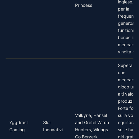
inglese. N
Princess
per la
frequenza
generosa 
funzioni di
bonus e la
meccanica
vincita chi
Supera i li
con
meccanich
gioco unic
alti valori 
produzion
Forte focu
Valkyrie, Hansel
sulla volati
Yggdrasil
Slot
and Gretel Witch
equilibrat
Gaming
Innovativi
Hunters, Vikings
sulle funzi
Go Berzerk
giri gratuit