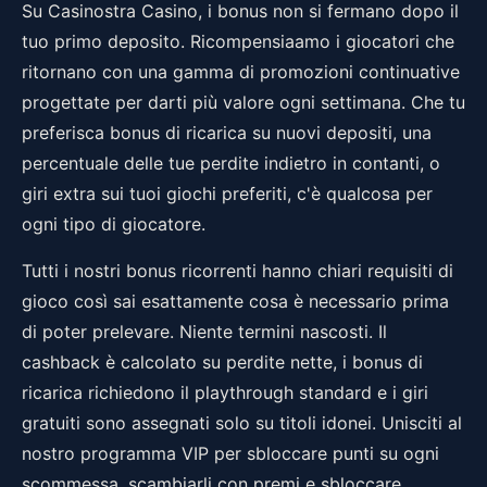
Su Casinostra Casino, i bonus non si fermano dopo il
tuo primo deposito. Ricompensiaamo i giocatori che
ritornano con una gamma di promozioni continuative
progettate per darti più valore ogni settimana. Che tu
preferisca bonus di ricarica su nuovi depositi, una
percentuale delle tue perdite indietro in contanti, o
giri extra sui tuoi giochi preferiti, c'è qualcosa per
ogni tipo di giocatore.
Tutti i nostri bonus ricorrenti hanno chiari requisiti di
gioco così sai esattamente cosa è necessario prima
di poter prelevare. Niente termini nascosti. Il
cashback è calcolato su perdite nette, i bonus di
ricarica richiedono il playthrough standard e i giri
gratuiti sono assegnati solo su titoli idonei. Unisciti al
nostro programma VIP per sbloccare punti su ogni
scommessa, scambiarli con premi e sbloccare