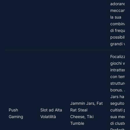
adorano l
meccanica
la sua
combinaz
di frequen
possibilità
grandi vin
Focalizzat
giochi volat
intrattenen
con temi u
strutture
bonus. J
Jars ha un
Jammin Jars, Fat
seguito di
Push
Slot ad Alta
Rat Steal
cultisti per
Gaming
Volatilità
Cheese, Tiki
sua mecca
Tumble
di cluster 
Preferito d