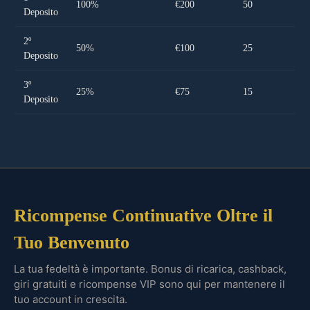
100%
€200
50
Deposito
2º
50%
€100
25
Deposito
3º
25%
€75
15
Deposito
Ricompense Continuative Oltre il
Tuo Benvenuto
La tua fedeltà è importante. Bonus di ricarica, cashback,
giri gratuiti e ricompense VIP sono qui per mantenere il
tuo account in crescita.