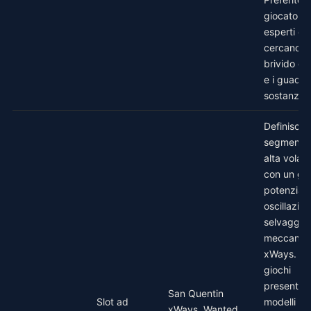
giocatori
esperti ch
cercano il
brivido ge
e i guadag
sostanziali
Definisce i
segmento
alta volatil
con un ge
potenziale
oscillazio
selvaggia
meccanic
xWays. I l
giochi
presentan
San Quentin
Slot ad
modelli
xWays, Wanted