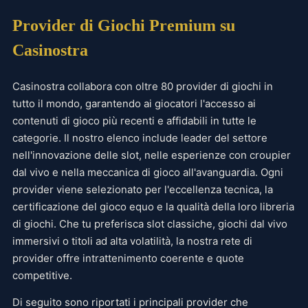
Provider di Giochi Premium su
Casinostra
Casinostra collabora con oltre 80 provider di giochi in
tutto il mondo, garantendo ai giocatori l'accesso ai
contenuti di gioco più recenti e affidabili in tutte le
categorie. Il nostro elenco include leader del settore
nell'innovazione delle slot, nelle esperienze con croupier
dal vivo e nella meccanica di gioco all'avanguardia. Ogni
provider viene selezionato per l'eccellenza tecnica, la
certificazione del gioco equo e la qualità della loro libreria
di giochi. Che tu preferisca slot classiche, giochi dal vivo
immersivi o titoli ad alta volatilità, la nostra rete di
provider offre intrattenimento coerente e quote
competitive.
Di seguito sono riportati i principali provider che