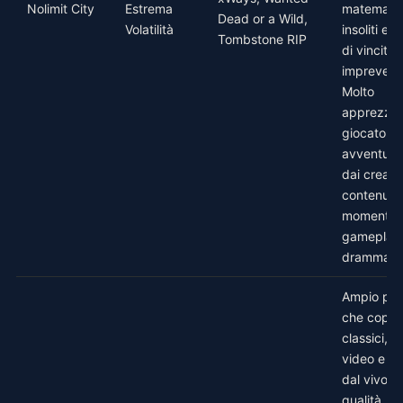
Nolimit City
Estrema
matematic
Dead or a Wild,
Volatilità
insoliti e 
Tombstone RIP
di vincita
imprevedib
Molto
apprezzat
giocatori
avventuros
dai creator
contenuti 
momenti d
gameplay
drammatic
Ampio port
che copre 
classici, sl
video e gi
dal vivo c
qualità