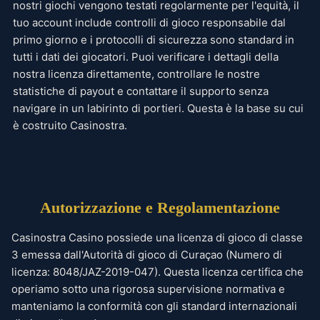
nostri giochi vengono testati regolarmente per l'equità, il
tuo account include controlli di gioco responsabile dal
primo giorno e i protocolli di sicurezza sono standard in
tutti i dati dei giocatori. Puoi verificare i dettagli della
nostra licenza direttamente, controllare le nostre
statistiche di payout e contattare il supporto senza
navigare in un labirinto di portieri. Questa è la base su cui
è costruito Casinostra.
Autorizzazione e Regolamentazione
Casinostra Casino possiede una licenza di gioco di classe
3 emessa dall'Autorità di gioco di Curaçao (Numero di
licenza: 8048/JAZ-2019-047). Questa licenza certifica che
operiamo sotto una rigorosa supervisione normativa e
manteniamo la conformità con gli standard internazionali