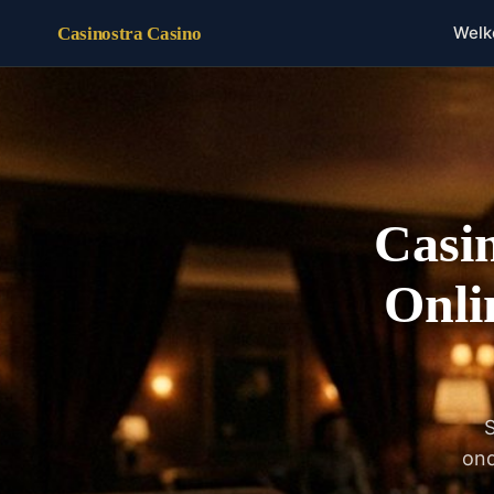
Welk
Casinostra Casino
Casin
Onli
S
ond