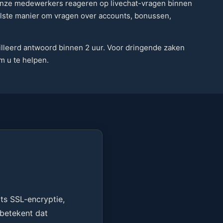
Onze medewerkers reageren op livechat-vragen binnen
nelste manier om vragen over accounts, bonussen,
lleerd antwoord binnen 2 uur. Voor dringende zaken
m u te helpen.
ts SSL-encryptie,
 betekent dat