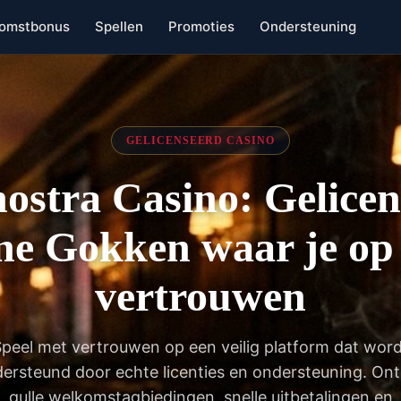
omstbonus
Spellen
Promoties
Ondersteuning
GELICENSEERD CASINO
ostra Casino: Gelice
ne Gokken waar je op
vertrouwen
peel met vertrouwen op een veilig platform dat wor
ersteund door echte licenties en ondersteuning. On
gulle welkomstagbiedingen, snelle uitbetalingen en