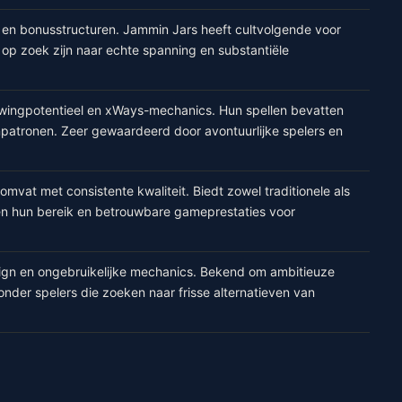
's en bonusstructuren. Jammin Jars heeft cultvolgende voor
 op zoek zijn naar echte spanning en substantiële
e swingpotentieel en xWays-mechanics. Hun spellen bevatten
patronen. Zeer gewaardeerd door avontuurlijke spelers en
 omvat met consistente kwaliteit. Biedt zowel traditionele als
en hun bereik en betrouwbare gameprestaties voor
ign en ongebruikelijke mechanics. Bekend om ambitieuze
onder spelers die zoeken naar frisse alternatieven van