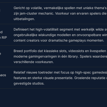
Gericht op volatile, vermakelijke spellen met unieke thema
l
zijn jam-cluster mechanic. Voorkeur van ervaren spelers die
uitbetalingen.
Definieert het high-volatiliteit segment met werkelijk wild
ed
ongebruikelijke wiskundige modellen en onvoorspelbare win
e RIP
content creators voor dramatische gameplays momenten.
Breed portfolio dat klassieke slots, videoslots en livespellen
e
moderne gamingervaringen in één library. Spelers waarder
verschillende voorkeuren.
Relatief nieuwe toetreder met focus op high-spec gamedes
haos
features en sterke visuele presentatie. Groeiende reputatie 
gevestigde studios.