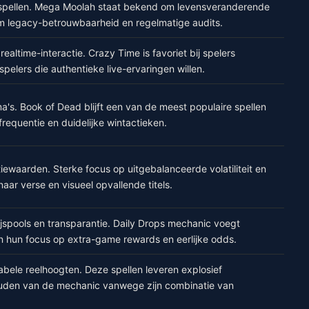
n spellen. Mega Moolah staat bekend om levensveranderende
m legacy-betrouwbaarheid en regelmatige audits.
ealtime-interactie. Crazy Time is favoriet bij spelers
pelers die authentieke live-ervaringen willen.
a's. Book of Dead blijft een van de meest populaire spellen
requentie en duidelijke wintactieken.
aarden. Sterke focus op uitgebalanceerde volatiliteit en
naar verse en visueel opvallende titels.
rijspools en transparantie. Daily Drops mechanic voegt
n hun focus op extra-game rewards en eerlijke odds.
ele reelhoogten. Deze spellen leveren explosief
ouden van de mechanic vanwege zijn combinatie van