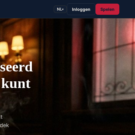
NL
Inloggen
Spelen
▾
nseerd
 kunt
dt
tdek