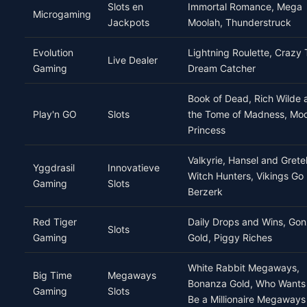
Slots en
Immortal Romance, Mega
Microgaming
Jackpots
Moolah, Thunderstruck
Evolution
Lightning Roulette, Crazy 
Live Dealer
Gaming
Dream Catcher
Book of Dead, Rich Wilde 
Play'n GO
Slots
the Tome of Madness, Mo
Princess
Valkyrie, Hansel and Grete
Yggdrasil
Innovatieve
Witch Hunters, Vikings Go
Gaming
Slots
Berzerk
Red Tiger
Daily Drops and Wins, Gon
Slots
Gaming
Gold, Piggy Riches
White Rabbit Megaways,
Big Time
Megaways
Bonanza Gold, Who Wants
Gaming
Slots
Be a Millionaire Megaways