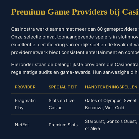
Premium Game Providers bij Casi
Casinostra werkt samen met meer dan 80 gameproviders we
Onze selectie omvat toonaangevende spelers in slotinnov
excellentie, certificering van eerlijk spel en de kwaliteit 
providernetwerk biedt consistent entertainment en compe
Hieronder staan de belangrijkste providers die Casinostr
regelmatige audits en game-awards. Hun aanwezigheid hie
PROVIDER
SPECIALITEIT
HANDTEKENINGSPELLEN
Pragmatic
Slots en Live
Gates of Olympus, Sweet
Play
Casino
Bonanza, Wolf Gold
Starburst, Gonzo's Quest,
NetEnt
Premium Slots
or Alive