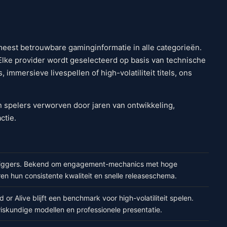
eest betrouwbare gaminginformatie in alle categorieën.
lke provider wordt geselecteerd op basis van technische
 immersieve livespellen of high-volatiliteit titels, ons
n spelers verworven door jaren van ontwikkeling,
ctie.
etriggers. Bekend om engagement-mechanics met hoge
n hun consistente kwaliteit en snelle releaseschema.
or Alive blijft een benchmark voor high-volatiliteit spelen.
iskundige modellen en professionele presentatie.