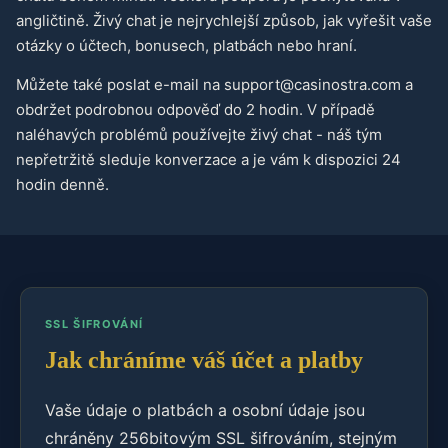
angličtině. Živý chat je nejrychlejší způsob, jak vyřešit vaše
otázky o účtech, bonusech, platbách nebo hraní.
Můžete také poslat e-mail na
support@casinostra.com
a
obdržet podrobnou odpověď do 2 hodin. V případě
naléhavých problémů používejte živý chat - náš tým
nepřetržitě sleduje konverzace a je vám k dispozici 24
hodin denně.
SSL ŠIFROVÁNÍ
Jak chráníme váš účet a platby
Vaše údaje o platbách a osobní údaje jsou
chráněny 256bitovým SSL šifrováním, stejným