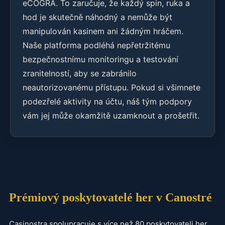
eCOGRA. To zaručuje, že každý spin, ruka a
hod je skutečně náhodný a nemůže být
manipulován kasinem ani žádným hráčem.
Naše platforma podléhá nepřetržitému
bezpečnostnímu monitoringu a testování
zranitelností, aby se zabránilo
neautorizovanému přístupu. Pokud si všimnete
podezřelé aktivity na účtu, náš tým podpory
vám jej může okamžitě uzamknout a prošetřit.
Prémiový poskytovatelé her v Canostré
Casinostra spolupracuje s více než 80 poskytovateli her