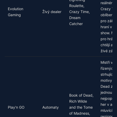
reálném č
Roulette,
Evolution
Crazy Tim
Živý dealer
Crazy Time,
Gaming
oblíbeným
Dream
pro zába
Catcher
hraní v he
show. Ne
pro hráče,
chtějí au
živé záži
Mistři v p
řízených 
strhujícím
motivy. B
Dead zůs
jednou z
Book of Dead,
nejpopulá
Rich Wilde
her v ang
Play'n GO
Automaty
and the Tome
mluvících
of Madness,
regionec