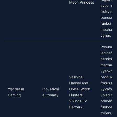
Moon Princess
svou hoj
frekvencí
bonusov
funkcí a 
mechani
výher.
Posunuje 
jedinečn
hernický
mechanik
vysokou
Valkyrie,
produkcí.
Hansel and
fokus na
Yggdrasil
Inovativní
Gretel Witch
vyvážen
Gaming
automaty
Hunters,
volatilitu 
Vikings Go
odměňujíc
Berzerk
funkce v
točení. Př