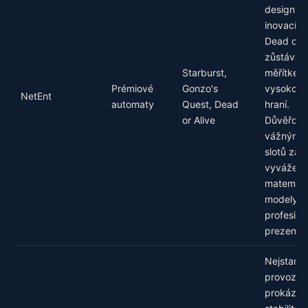
designu 
inovacích
Dead or A
zůstává
Starburst,
měřítkem
Prémiové
Gonzo's
vysokovol
NetEnt
automaty
Quest, Dead
hraní.
or Alive
Důvěřov
vážnými h
slotů za
vyvážen
matemati
modely a
profesion
prezentac
Nejstarší
provozova
prokázan