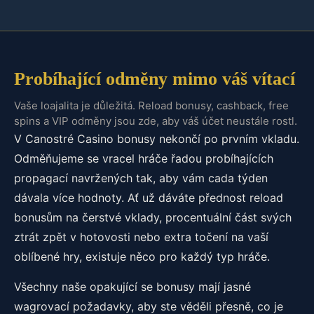
Probíhající odměny mimo váš vítací
Vaše loajalita je důležitá. Reload bonusy, cashback, free
spins a VIP odměny jsou zde, aby váš účet neustále rostl.
V Canostré Casino bonusy nekončí po prvním vkladu.
Odměňujeme se vracel hráče řadou probíhajících
propagací navržených tak, aby vám cada týden
dávala více hodnoty. Ať už dáváte přednost reload
bonusům na čerstvé vklady, procentuální část svých
ztrát zpět v hotovosti nebo extra točení na vaší
oblíbené hry, existuje něco pro každý typ hráče.
Všechny naše opakující se bonusy mají jasné
wagrovací požadavky, aby ste věděli přesně, co je