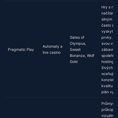
Hry s ryc
načítáním
silným RT
často se
vyskytují
Gates of
prvky. Z
Olympus,
svou vys
Automaty a
Pragmatic Play
Sweet
zábavnost
live casino
Bonanza, Wolf
spolehliv
Gold
hostinge
živých he
oceňují je
konzisten
kvalitu a 
plán vydá
Průmyslo
průkopní
vizuálním