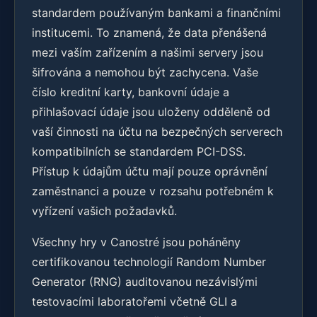
standardem používaným bankami a finančními
institucemi. To znamená, že data přenášená
mezi vaším zařízením a našimi servery jsou
šifrována a nemohou být zachycena. Vaše
číslo kreditní karty, bankovní údaje a
přihlašovací údaje jsou uloženy odděleně od
vaší činnosti na účtu na bezpečných serverech
kompatibilních se standardem PCI-DSS.
Přístup k údajům účtu mají pouze oprávnění
zaměstnanci a pouze v rozsahu potřebném k
vyřízení vašich požadavků.
Všechny hry v Canostré jsou poháněny
certifikovanou technologií Random Number
Generator (RNG) auditovanou nezávislými
testovacími laboratořemi včetně GLI a