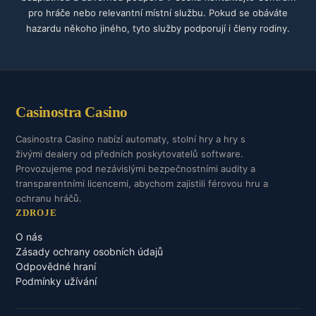
pro hráče nebo relevantní místní službu. Pokud se obáváte
hazardu někoho jiného, tyto služby podporují i členy rodiny.
Casinostra Casino
Casinostra Casino nabízí automaty, stolní hry a hry s
živými dealery od předních poskytovatelů software.
Provozujeme pod nezávislými bezpečnostními audity a
transparentními licencemi, abychom zajistili férovou hru a
ochranu hráčů.
ZDROJE
O nás
Zásady ochrany osobních údajů
Odpovědné hraní
Podmínky užívání