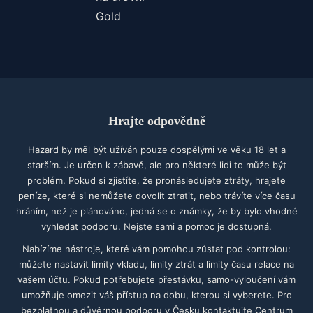
Gold
Hrajte odpovědně
Hazard by měl být užíván pouze dospělými ve věku 18 let a
starším. Je určen k zábavě, ale pro některé lidi to může být
problém. Pokud si zjistíte, že pronásledujete ztráty, hrajete
peníze, které si nemůžete dovolit ztratit, nebo trávíte více času
hráním, než je plánováno, jedná se o známky, že by bylo vhodné
vyhledat podporu. Nejste sami a pomoc je dostupná.
Nabízíme nástroje, které vám pomohou zůstat pod kontrolou:
můžete nastavit limity vkladu, limity ztrát a limity času relace na
vašem účtu. Pokud potřebujete přestávku, samo-vyloučení vám
umožňuje omezit váš přístup na dobu, kterou si vyberete. Pro
bezplatnou a důvěrnou podporu v Česku kontaktujte Centrum